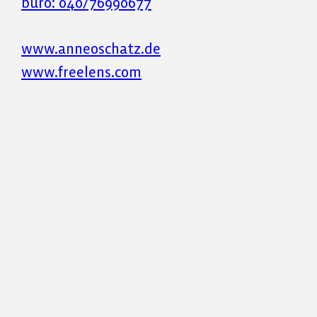
büro: 040/76990677
www.anneoschatz.de
www.freelens.com